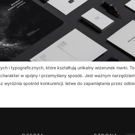
ch i typograficznych, które kształtują unikalny wizerunek marki. To
ję i charakter w spójny i przemyślany sposób. Jest ważnym narzędzi
z wyróżnia spośród konkurencji. łatwe do zapamiętania przez odbi