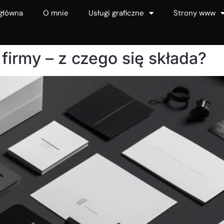
główna
O mnie
Usługi graficzne
Strony www
 firmy – z czego się składa?